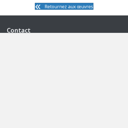
navigation
navigat
Retournez aux œuvres
Contact
info@christianpamerleau.com
info@christianpamerleau.com
Facebook
À propos de Christian Pamerleau
Musicien depuis 35 ans, il partage la scène avec les
grands d’ici. Peintre, il cherche la même émotion
dans la transparence et la lumière.
Politique de confidentialité
© 2026 Christian Pamerleau. Tous droits réservés.
Ce site est protégé par reCAPTCHA. La
politique de
confidentialité
et les
conditions d’utilisation
de