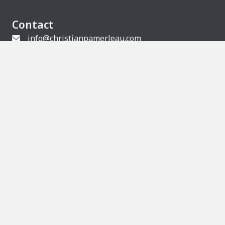
Contact
info@christianpamerleau.com
info@christianpamerleau.com
Facebook
À propos de Christian Pamerleau
Musicien depuis 35 ans, il partage la scène avec les
grands d’ici. Peintre, il cherche la même émotion
dans la transparence et la lumière.
Politique de confidentialité
© 2026 Christian Pamerleau. Tous droits réservés.
Ce site est protégé par reCAPTCHA. La
politique de
confidentialité
et les
conditions d’utilisation
de
Google s’appliquent.