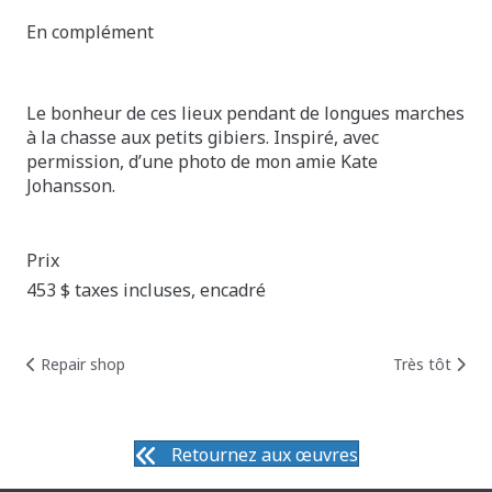
En complément
Le bonheur de ces lieux pendant de longues marches
à la chasse aux petits gibiers. Inspiré, avec
permission, d’une photo de mon amie Kate
Johansson.
Prix
453 $ taxes incluses, encadré
Posts
Post
Repair shop
Très tôt
navigation
navi
Retournez aux œuvres