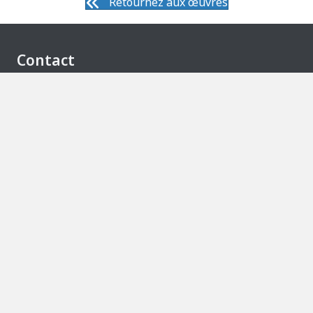
Retournez aux œuvres
Contact
info@christianpamerleau.com
info@christianpamerleau.com
Facebook
À propos de Christian Pamerleau
Musicien depuis 35 ans, il partage la scène avec les
grands d’ici. Peintre, il cherche la même émotion
dans la transparence et la lumière.
Politique de confidentialité
© 2026 Christian Pamerleau. Tous droits réservés.
Ce site est protégé par reCAPTCHA. La
politique de
confidentialité
et les
conditions d’utilisation
de
Google s’appliquent.